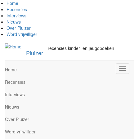
Overslaan
Home
en
Recensies
naar
Interviews
de
Nieuws
inhoud
Over Pluizer
gaan
Word vrijwilliger
recensies kinder- en jeugdboeken
Pluizer
Navigati
Home
wisselen
Recensies
Interviews
Nieuws
Over Pluizer
Word vrijwilliger