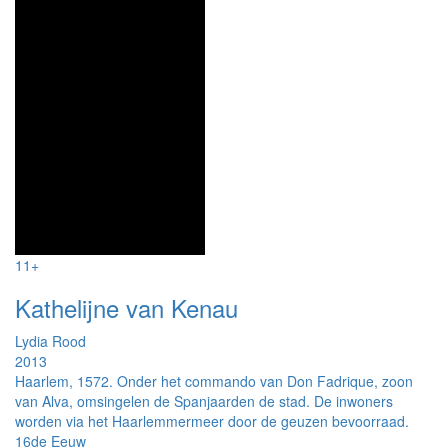
11+
Kathelijne van Kenau
Lydia Rood
2013
Haarlem, 1572. Onder het commando van Don Fadrique, zoon
van Alva, omsingelen de Spanjaarden de stad. De inwoners
worden via het Haarlemmermeer door de geuzen bevoorraad.
16de Eeuw