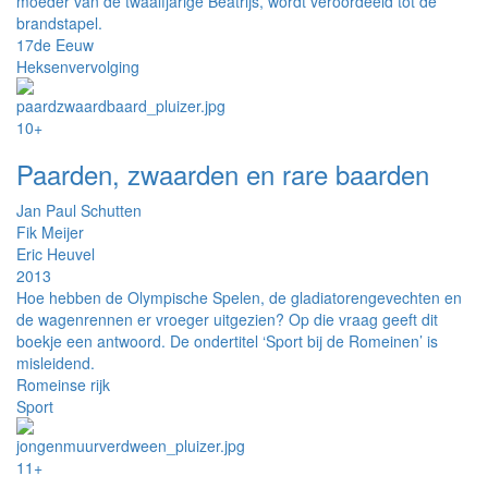
moeder van de twaalfjarige Beatrijs, wordt veroordeeld tot de
brandstapel.
17de Eeuw
Heksenvervolging
10+
Paarden, zwaarden en rare baarden
Jan Paul Schutten
Fik Meijer
Eric Heuvel
2013
Hoe hebben de Olympische Spelen, de gladiatorengevechten en
de wagenrennen er vroeger uitgezien? Op die vraag geeft dit
boekje een antwoord. De ondertitel ‘Sport bij de Romeinen’ is
misleidend.
Romeinse rijk
Sport
11+