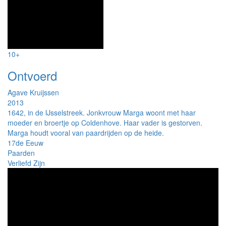
10+
Ontvoerd
Agave Kruijssen
2013
1642, in de IJsselstreek. Jonkvrouw Marga woont met haar
moeder en broertje op Coldenhove. Haar vader is gestorven.
Marga houdt vooral van paardrijden op de heide.
17de Eeuw
Paarden
Verliefd Zijn