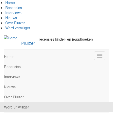
Overslaan
Home
en
Recensies
naar
Interviews
de
Nieuws
inhoud
Over Pluizer
gaan
Word vrijwilliger
recensies kinder- en jeugdboeken
Pluizer
Navigati
Home
wisselen
Recensies
Interviews
Nieuws
Over Pluizer
Word vrijwilliger