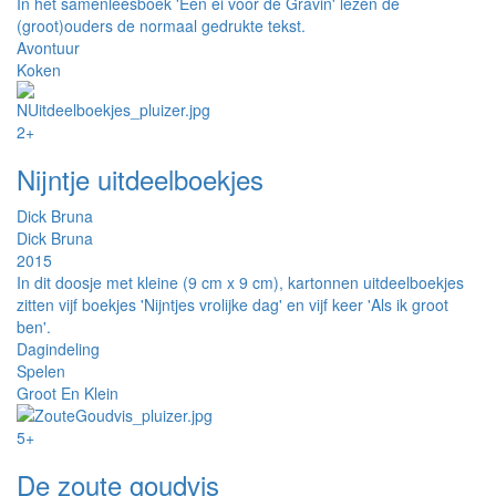
In het samenleesboek 'Een ei voor de Gravin' lezen de
(groot)ouders de normaal gedrukte tekst.
Avontuur
Koken
2+
Nijntje uitdeelboekjes
Dick Bruna
Dick Bruna
2015
In dit doosje met kleine (9 cm x 9 cm), kartonnen uitdeelboekjes
zitten vijf boekjes 'Nijntjes vrolijke dag' en vijf keer 'Als ik groot
ben'.
Dagindeling
Spelen
Groot En Klein
5+
De zoute goudvis