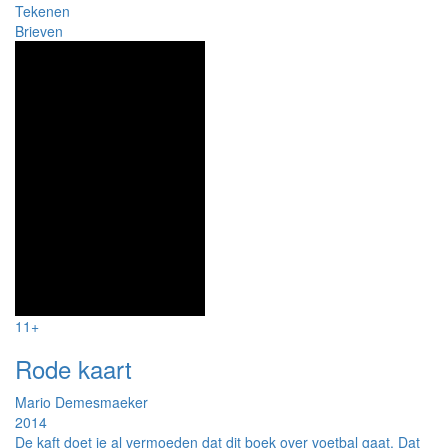
Tekenen
Brieven
11+
Rode kaart
Mario Demesmaeker
2014
De kaft doet je al vermoeden dat dit boek over voetbal gaat. Dat