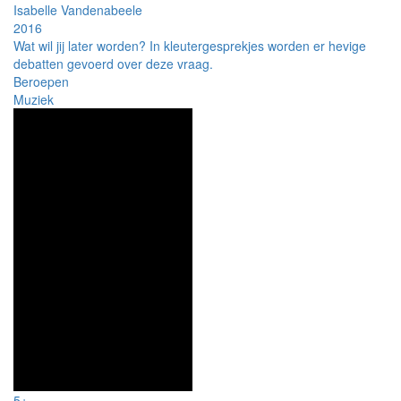
Isabelle Vandenabeele
2016
Wat wil jij later worden? In kleutergesprekjes worden er hevige
debatten gevoerd over deze vraag.
Beroepen
Muziek
5+