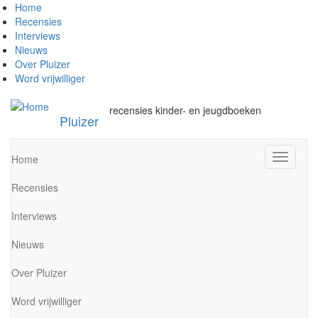
Overslaan
Home
en
Recensies
naar
Interviews
de
Nieuws
inhoud
Over Pluizer
gaan
Word vrijwilliger
recensies kinder- en jeugdboeken
Pluizer
Navigati
Home
wisselen
Recensies
Interviews
Nieuws
Over Pluizer
Word vrijwilliger