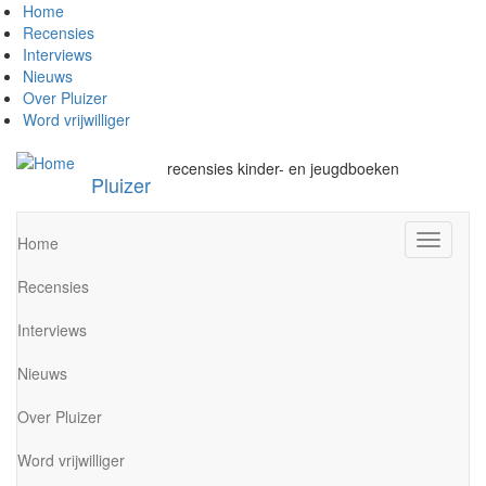
Overslaan
Home
en
Recensies
naar
Interviews
de
Nieuws
inhoud
Over Pluizer
gaan
Word vrijwilliger
recensies kinder- en jeugdboeken
Pluizer
Navigati
Home
wisselen
Recensies
Interviews
Nieuws
Over Pluizer
Word vrijwilliger