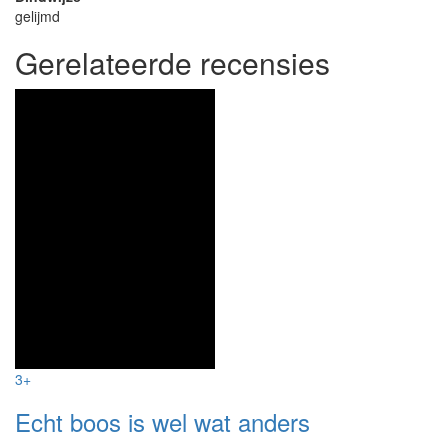
gelijmd
Gerelateerde recensies
3+
Echt boos is wel wat anders