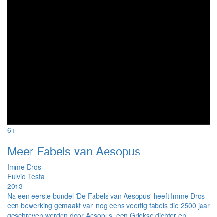
6+
Meer Fabels van Aesopus
Imme Dros
Fulvio Testa
2013
Na een eerste bundel 'De Fabels van Aesopus' heeft Imme Dros
een bewerking gemaakt van nog eens veertig fabels die 2500 jaar
geschreven werden door Aesopus, een Griekse dichter en