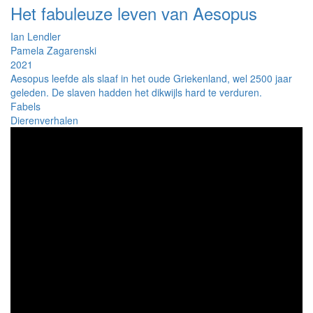
Het fabuleuze leven van Aesopus
Ian Lendler
Pamela Zagarenski
2021
Aesopus leefde als slaaf in het oude Griekenland, wel 2500 jaar
geleden. De slaven hadden het dikwijls hard te verduren.
Fabels
Dierenverhalen