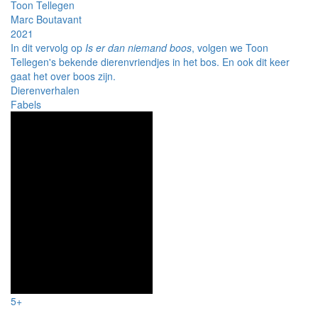
Toon Tellegen
Marc Boutavant
2021
In dit vervolg op
Is er dan niemand boos
, volgen we Toon
Tellegen's bekende dierenvriendjes in het bos. En ook dit keer
gaat het over boos zijn.
Dierenverhalen
Fabels
5+