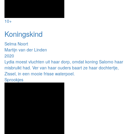
10+
Koningskind
Selma Noort
Martijn van der Linden
2020
Lydia moest vluchten uit haar dorp, omdat koning Salomo haar
misbruikt had. Ver van haar ouders baart ze haar dochtertje,
Zissel, in een mooie frisse waterpoel.
Sprookjes