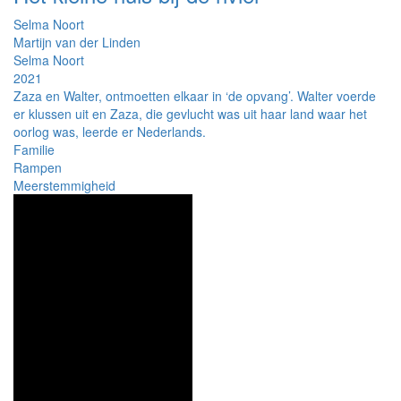
Selma Noort
Martijn van der Linden
Selma Noort
2021
Zaza en Walter, ontmoetten elkaar in ‘de opvang’. Walter voerde
er klussen uit en Zaza, die gevlucht was uit haar land waar het
oorlog was, leerde er Nederlands.
Familie
Rampen
Meerstemmigheid