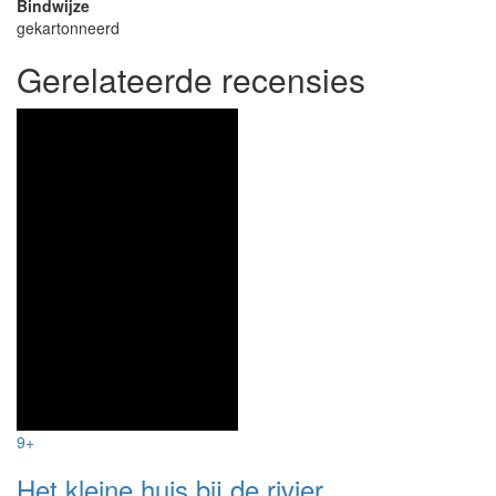
Bindwijze
gekartonneerd
Gerelateerde recensies
9+
Het kleine huis bij de rivier