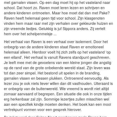
met garnalen vissen. Op een dag moet hij op het vasteland naar
school. Dat hoort zo. Raven moet leren lezen en schrijven en
andere kinderen ontmoeten. Maar hoe moet dat dan met Pake?
Raven heeft helemaal geen tijd voor school. Zijn klasgenoten
vinden hem maar raar met zijn verhalen over gekleurde huizen en
zijn vreemde liedjes. Gelukkig is juf Sippora anders. Zij vertelt
hem over het schelpenmeisje ...
Het verhaal van Raven is een verhaal over isolement. Door het
onbegrip van de andere kinderen staat Raven er emotioneel
helemaal alleen. Hierdoor voelt hij zich zelfs op het vasteland 'op
een eiland'. Het verhaal is vanuit Ravens standpunt geschreven.
Je leeft mee met de gevoelens van een kleine jongen die angstig
op de rand van de grote onbekende wereld staat. Zijn leven was
tot dan zeer simpel. Het bestond uit spelen in de branding,
garnalen vissen en bessen plukken. Ontroerend eenvoudig. Als
lezer zou je ook niets liever willen dan dit vasthouden. Uiteraard is
er onbegrip van de buitenwereld. Wie vreemd is wordt niet altijd
zomaar aanvaard of begrepen. Een situatie die ook in onze tijden
erg herkenbaar zal zijn. Sommige lezertjes zullen misschien wel
aan een specifiek kindje moeten denken. Het boek kan een mooi
vertrekpunt vormen voor een gesprek hierover.