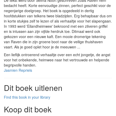
De tekst werd door Selma Noort geschreven zoals Raven hem
bedacht heeft. Korte eenvoudige zinnen, perfect geschikt voor de
negenjarige doelgroep. Het boek is opgedeeld in dertig
hoofdstukken van telkens twee bladzijden. Erg behapbaar dus om
in korte stukjes zelf te lezen of als verhaaltje voor het slapengaan.
In 1993 werd 'Eilandheimwee' bekroond met een zilveren griffel
en is intussen aan zijn vijfde herdruk toe. Ditmaal werd ook
gekozen voor een nieuwe kaft. Een mooie dromerige tekening
van Raven die in zijn groene boot naar de veilige thuishaven
vaart. Als je goed oplet hoor je de meeuwen ...
Een lieflijk ontroerend verhaaltje over een echt jongetje, de angst
voor het onbekende, heimwee naar het vertrouwde en helpende
begripvolle handen.
Jasmien Repriels
Dit boek uitlenen
Find this book in your library
Koop dit boek