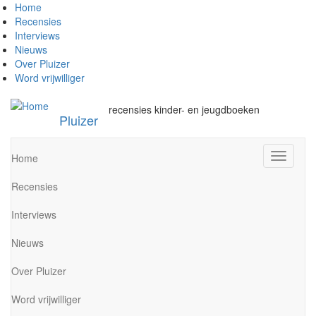
Overslaan
Home
en
Recensies
naar
Interviews
de
Nieuws
inhoud
Over Pluizer
gaan
Word vrijwilliger
recensies kinder- en jeugdboeken
Pluizer
Navigati
Home
wisselen
Recensies
Interviews
Nieuws
Over Pluizer
Word vrijwilliger