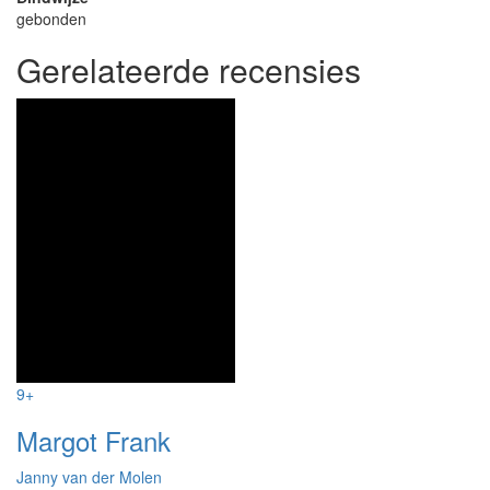
gebonden
Gerelateerde recensies
9+
Margot Frank
Janny van der Molen