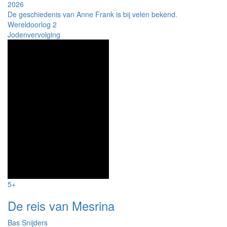
2026
De geschiedenis van Anne Frank is bij velen bekend.
Wereldoorlog 2
Jodenvervolging
5+
De reis van Mesrina
Bas Snijders