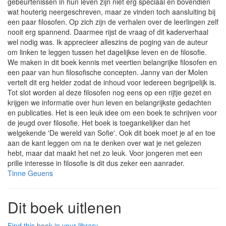
gebeurtenissen in hun leven zijn niet erg speciaal en bovendien
wat houterig neergeschreven, maar ze vinden toch aansluiting bij
een paar filosofen. Op zich zijn de verhalen over de leerlingen zelf
nooit erg spannend. Daarmee rijst de vraag of dit kaderverhaal
wel nodig was. Ik apprecieer alleszins de poging van de auteur
om linken te leggen tussen het dagelijkse leven en de filosofie.
We maken in dit boek kennis met veertien belangrijke filosofen en
een paar van hun filosofische concepten. Janny van der Molen
vertelt dit erg helder zodat de inhoud voor iedereen begrijpelijk is.
Tot slot worden al deze filosofen nog eens op een rijtje gezet en
krijgen we informatie over hun leven en belangrijkste gedachten
en publicaties. Het is een leuk idee om een boek te schrijven voor
de jeugd over filosofie. Het boek is toegankelijker dan het
welgekende 'De wereld van Sofie'. Ook dit boek moet je af en toe
aan de kant leggen om na te denken over wat je net gelezen
hebt, maar dat maakt het net zo leuk. Voor jongeren met een
prille interesse in filosofie is dit dus zeker een aanrader.
Tinne Geuens
Dit boek uitlenen
Find this book in your library