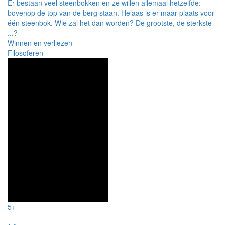
Er bestaan veel steenbokken en ze willen allemaal hetzelfde:
bovenop de top van de berg staan. Helaas is er maar plaats voor
één steenbok. Wie zal het dan worden? De grootste, de sterkste
...?
Winnen en verliezen
Filosoferen
5+