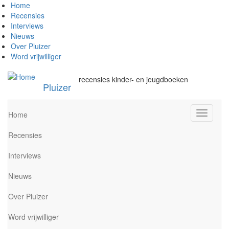
Overslaan
Home
en
Recensies
naar
Interviews
de
Nieuws
inhoud
Over Pluizer
gaan
Word vrijwilliger
recensies kinder- en jeugdboeken
Pluizer
Navigati
Home
wisselen
Recensies
Interviews
Nieuws
Over Pluizer
Word vrijwilliger