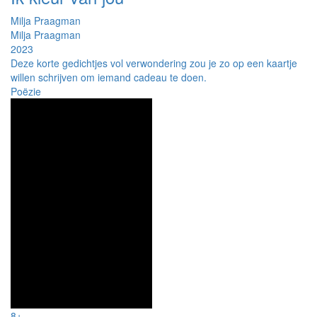
Milja Praagman
Milja Praagman
2023
Deze korte gedichtjes vol verwondering zou je zo op een kaartje
willen schrijven om iemand cadeau te doen.
Poëzie
8+