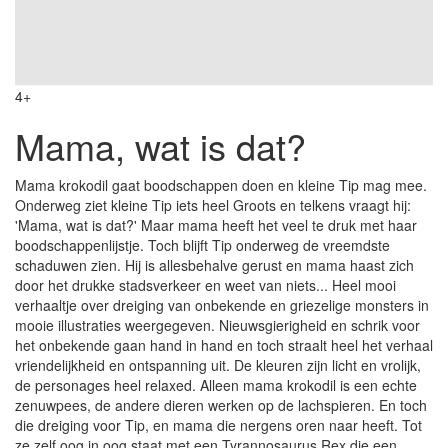
4+
Mama, wat is dat?
Mama krokodil gaat boodschappen doen en kleine Tip mag mee.
Onderweg ziet kleine Tip iets heel Groots en telkens vraagt hij:
'Mama, wat is dat?' Maar mama heeft het veel te druk met haar
boodschappenlijstje. Toch blijft Tip onderweg de vreemdste
schaduwen zien. Hij is allesbehalve gerust en mama haast zich
door het drukke stadsverkeer en weet van niets... Heel mooi
verhaaltje over dreiging van onbekende en griezelige monsters in
mooie illustraties weergegeven. Nieuwsgierigheid en schrik voor
het onbekende gaan hand in hand en toch straalt heel het verhaal
vriendelijkheid en ontspanning uit. De kleuren zijn licht en vrolijk,
de personages heel relaxed. Alleen mama krokodil is een echte
zenuwpees, de andere dieren werken op de lachspieren. En toch
die dreiging voor Tip, en mama die nergens oren naar heeft. Tot
ze zelf oog in oog staat met een Tyrannosaurus Rex die een