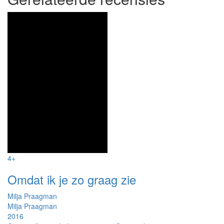
4+
Omdat ik je zo graag zie
Milja Praagman
Milja Praagman
2016