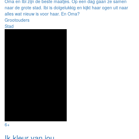
Oma en Ibi zijn de beste maatjes. Op een dag gaan ze samen
naar de grote stad. Ibi is dolgelukkig en kijkt haar ogen uit naar
alles wat nieuw is voor haar. En Oma?
Grootouders
Stad
6+
Ik kleur van jou