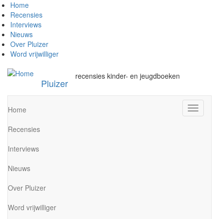
Overslaan
Home
en
Recensies
naar
Interviews
de
Nieuws
inhoud
Over Pluizer
gaan
Word vrijwilliger
recensies kinder- en jeugdboeken
Pluizer
Navigati
Home
wisselen
Recensies
Interviews
Nieuws
Over Pluizer
Word vrijwilliger