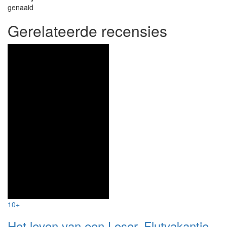
genaaid
Gerelateerde recensies
10+
Het leven van een Loser. Flutvakantie