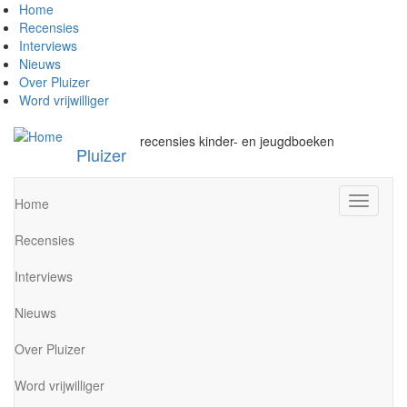
Overslaan
Home
en
Recensies
naar
Interviews
de
Nieuws
inhoud
Over Pluizer
gaan
Word vrijwilliger
recensies kinder- en jeugdboeken
Pluizer
Navigati
Home
wisselen
Recensies
Interviews
Nieuws
Over Pluizer
Word vrijwilliger