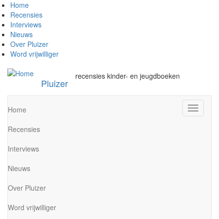
Overslaan
Home
en
Recensies
naar
Interviews
de
Nieuws
inhoud
Over Pluizer
gaan
Word vrijwilliger
recensies kinder- en jeugdboeken
Pluizer
Navigati
Home
wisselen
Recensies
Interviews
Nieuws
Over Pluizer
Word vrijwilliger