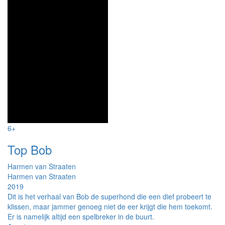
6+
Top Bob
Harmen van Straaten
Harmen van Straaten
2019
Dit is het verhaal van Bob de superhond die een dief probeert te
klissen, maar jammer genoeg niet de eer krijgt die hem toekomt.
Er is namelijk altijd een spelbreker in de buurt.