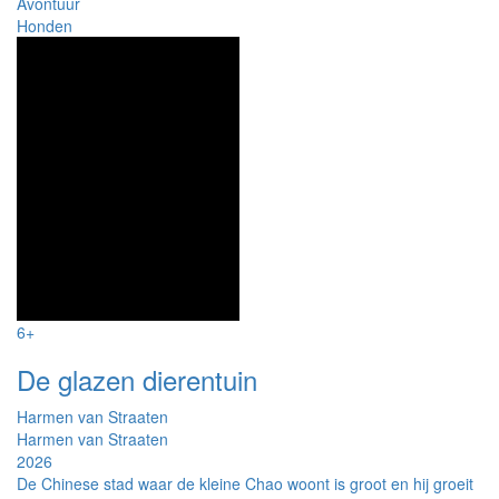
Avontuur
Honden
6+
De glazen dierentuin
Harmen van Straaten
Harmen van Straaten
2026
De Chinese stad waar de kleine Chao woont is groot en hij groeit