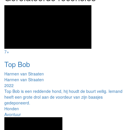
7+
Top Bob
Harmen van Straaten
Harmen van Straaten
2022
Top Bob is een reddende hond, hij houdt de buurt veilig. Iemand
heeft een grote drol aan de voordeur van zijn baasjes
gedeponeerd.
Honden
Avontuur