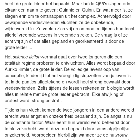
heeft de grote leider het bepaald. Maar beide Q55's slagen erin
elkaar een naam te geven: Quinnie en Quinn. En wat meer is, ze
slagen erin om te ontsnappen uit het complex. Achtervolgd door
bewapende vredesvrienden vluchten ze de onbekende,
wijde wereld in. Ze voelen zich vrij en ontmoeten tijdens hun tocht
allerlei vreemde wezens in vreemde streken. De vraag is of ze
echt vrij zijn of dat alles gepland en georkestreerd is door de
grote leider ...
Het
science fiction-
verhaal gaat over twee jongeren die een
totalitair regime proberen te ontvluchten. Alles wordt bepaald door
Auriko Kimler, de grote leider. De volledige levensloop van
conceptie, kindertijd tot het vroegtijdig stopzetten van je leven is
tot in de puntjes uitgetekend en wordt heel streng bewaakt door
vredesvrienden. Zelfs tijdens de lessen rekenen en biologie wordt
alles in relatie met de grote leider gebracht. Elke afwijking of
protest wordt streng bestraft.
Tijdens hun vlucht komen de twee jongeren in een andere wereld
terecht waar angst en onzekerheid bepalend zijn. De angst is nu
de constante factor. Waar eerst hun wereld werd beheerst door
totale zekerheid, wordt deze nu bepaald door soms afgrijselijke
onzekerheid. Voorbeelden hierbij zijn wanneer ze de hutvrouw