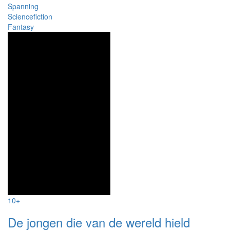
Spanning
Sciencefiction
Fantasy
10+
De jongen die van de wereld hield