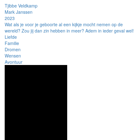
Tjibbe Veldkamp
Mark Janssen
2023
Wat als je voor je geboorte al een kijkje mocht nemen op de
wereld? Zou jij dan zin hebben in meer? Adem in ieder geval wel!
Liefde
Familie
Dromen
Wensen
Avontuur