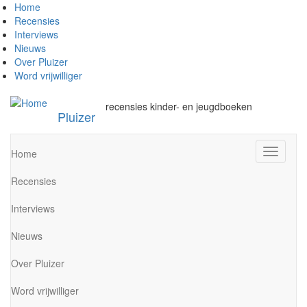
Overslaan
Home
en
Recensies
naar
Interviews
de
Nieuws
inhoud
Over Pluizer
gaan
Word vrijwilliger
recensies kinder- en jeugdboeken
Pluizer
Navigati
Home
wisselen
Recensies
Interviews
Nieuws
Over Pluizer
Word vrijwilliger