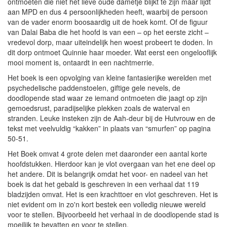
ontmoeten die niet het lieve oude dametje blijkt te zijn maar lijdt
aan MPD en dus 4 persoonlijkheden heeft, waarbij de persoon
van de vader enorm boosaardig uit de hoek komt. Of de figuur
van Dalai Baba die het hoofd is van een – op het eerste zicht –
vredevol dorp, maar uiteindelijk hen woest probeert te doden. In
dit dorp ontmoet Quinnie haar moeder. Wat eerst een ongelooflijk
mooi moment is, ontaardt in een nachtmerrie.
Het boek is een opvolging van kleine fantasierijke werelden met
psychedelische paddenstoelen, giftige gele nevels, de
doodlopende stad waar ze iemand ontmoeten die jaagt op zijn
gemoedsrust, paradijselijke plekken zoals de waterval en
stranden. Leuke insteken zijn de Aah-deur bij de Hutvrouw en de
tekst met veelvuldig “kakken” in plaats van “smurfen” op pagina
50-51.
Het Boek omvat 4 grote delen met daaronder een aantal korte
hoofdstukken. Hierdoor kan je vlot overgaan van het ene deel op
het andere. Dit is belangrijk omdat het voor- en nadeel van het
boek is dat het gebald is geschreven in een verhaal dat 119
bladzijden omvat. Het is een krachttoer en vlot geschreven. Het is
niet evident om in zo'n kort bestek een volledig nieuwe wereld
voor te stellen. Bijvoorbeeld het verhaal in de doodlopende stad is
moeilijk te bevatten en voor te stellen.