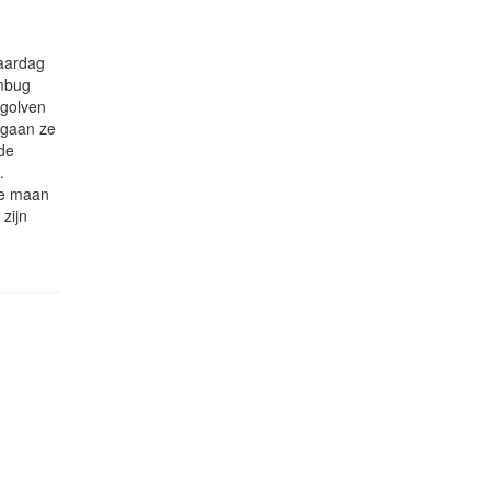
jaardag
umbug
 golven
 gaan ze
 de
.
De maan
zijn