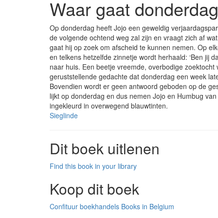
Waar gaat donderda
Op donderdag heeft Jojo een geweldig verjaardagspartijt
de volgende ochtend weg zal zijn en vraagt zich af w
gaat hij op zoek om afscheid te kunnen nemen. Op elke b
en telkens hetzelfde zinnetje wordt herhaald: ‘Ben jij
naar huis. Een beetje vreemde, overbodige zoektocht wa
geruststellende gedachte dat donderdag een week later 
Bovendien wordt er geen antwoord geboden op de gest
lijkt op donderdag en dus nemen Jojo en Humbug van haar
ingekleurd in overwegend blauwtinten.
Sieglinde
Dit boek uitlenen
Find this book in your library
Koop dit boek
Confituur boekhandels
Books in Belgium