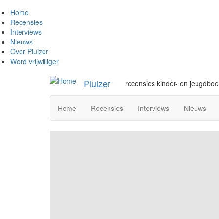
Overslaan
Home
en
Recensies
naar
Interviews
de
Nieuws
inhoud
Over Pluizer
gaan
Word vrijwilliger
Pluizer
recensies kinder- en jeugdbo
Home
Recensies
Interviews
Nieuws