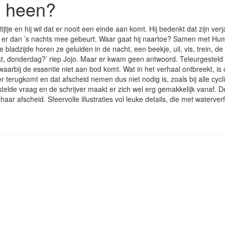
g heen?
je en hij wil dat er nooit een einde aan komt. Hij bedenkt dat zijn ver
at er dan ’s nachts mee gebeurt. Waar gaat hij naartoe? Samen met H
ladzijde horen ze geluiden in de nacht, een beekje, uil, vis, trein, de
 dat, donderdag?’ riep Jojo. Maar er kwam geen antwoord. Teleurgesteld
arbij de essentie niet aan bod komt. Wat in het verhaal ontbreekt, is
terugkomt en dat afscheid nemen dus niet nodig is, zoals bij alle cycli
elde vraag en de schrijver maakt er zich wel erg gemakkelijk vanaf. 
 afscheid. Sfeervolle illustraties vol leuke details, die met waterverf 