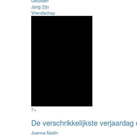
Geluiden
Jarig Zijn
Vriendschap
7+
De verschrikkelijkste verjaardag 
Joanna Nadin