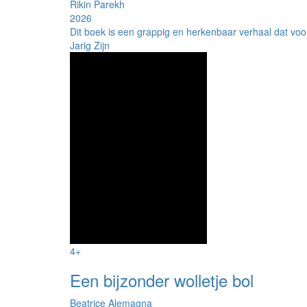
Rikin Parekh
2026
Dit boek is een grappig en herkenbaar verhaal dat voo
Jarig Zijn
4+
Een bijzonder wolletje bol
Beatrice Alemagna