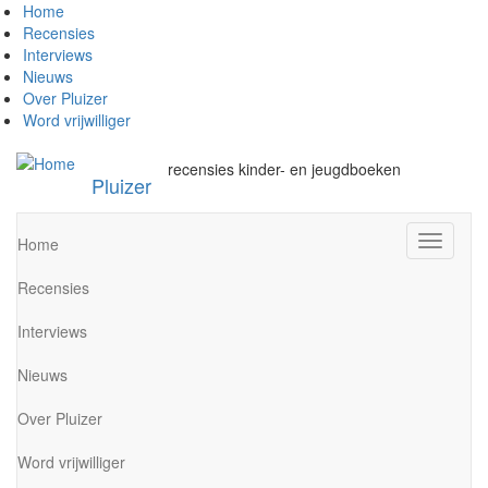
Overslaan
Home
en
Recensies
naar
Interviews
de
Nieuws
inhoud
Over Pluizer
gaan
Word vrijwilliger
recensies kinder- en jeugdboeken
Pluizer
Navigati
Home
wisselen
Recensies
Interviews
Nieuws
Over Pluizer
Word vrijwilliger