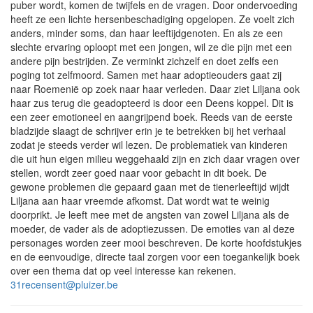
puber wordt, komen de twijfels en de vragen. Door ondervoeding
heeft ze een lichte hersenbeschadiging opgelopen. Ze voelt zich
anders, minder soms, dan haar leeftijdgenoten. En als ze een
slechte ervaring oploopt met een jongen, wil ze die pijn met een
andere pijn bestrijden. Ze verminkt zichzelf en doet zelfs een
poging tot zelfmoord. Samen met haar adoptieouders gaat zij
naar Roemenië op zoek naar haar verleden. Daar ziet Liljana ook
haar zus terug die geadopteerd is door een Deens koppel. Dit is
een zeer emotioneel en aangrijpend boek. Reeds van de eerste
bladzijde slaagt de schrijver erin je te betrekken bij het verhaal
zodat je steeds verder wil lezen. De problematiek van kinderen
die uit hun eigen milieu weggehaald zijn en zich daar vragen over
stellen, wordt zeer goed naar voor gebacht in dit boek. De
gewone problemen die gepaard gaan met de tienerleeftijd wijdt
Liljana aan haar vreemde afkomst. Dat wordt wat te weinig
doorprikt. Je leeft mee met de angsten van zowel Liljana als de
moeder, de vader als de adoptiezussen. De emoties van al deze
personages worden zeer mooi beschreven. De korte hoofdstukjes
en de eenvoudige, directe taal zorgen voor een toegankelijk boek
over een thema dat op veel interesse kan rekenen.
31recensent@pluizer.be