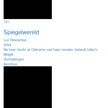
10+
Spiegelwereld
Luc Descamps
2024
Na haar vlucht uit Oekraïne met haar moeder, belandt Iuliia in
België.
Vluchtelingen
Avontuur